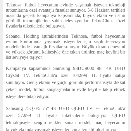
E
Teknosa, futbol heyecanını evinde yaşamak isteyen teknoloji
tutkunlarına özel avantajlı fırsatlar sunuyor. 5-8 Haziran tarihleri
arasında geçerli kampanya kapsamında, büyük ekran ve üstün
N
görüntü teknolojilerine sahip televizyonlar TeknoClub'a özel
fiyatlarla tüketicilerle buluşuyor.
U
Sabancı Holding iştiraklerinden Teknosa, futbol heyecanını
evinin konforunda yaşamak isteyenler için seçili televizyon
modellerinde avantajlı fırsatlar sunuyor. Büyük ekran deneyimi
ve yüksek görüntü kalitesiyle öne çıkan ürünler, maç keyfini bir
üst seviyeye taşıyor.
Kampanya kapsamında Samsung 98DU9000 98" 4K UHD
Crystal TV, TeknoClub'a özel 104.999 TL fiyatla satışa
sunuluyor. Geniş ekranı ve güçlü görüntü performansıyla dikkat
çeken model, futbol karşılaşmalarını evde keyifle takip etmek
isteyenlere hitap ediyor.
Samsung 75Q7F5 75" 4K UHD QLED TV ise TeknoClub'a
özel 57.999 TL fiyatla tüketicilerle buluşuyor. QLED
teknolojisiyle zengin renkler sunan model, maç heyecanını
büyük ekranda yaşamak isteyenler için alternatif oluşturuyor.