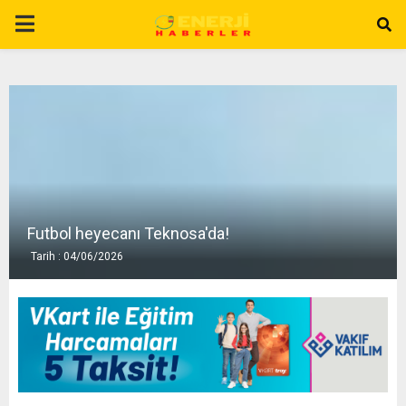
P
R
I
M
A
Futbol heyecanı Teknosa'da!
Tarih : 04/06/2026
R
Y
M