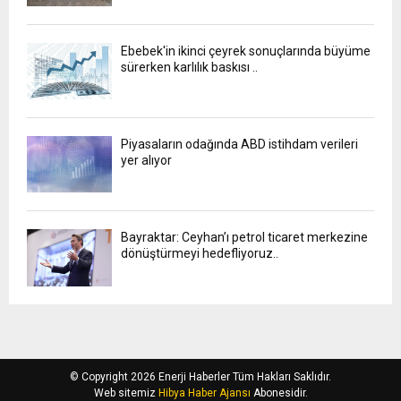
Ebebek'in ikinci çeyrek sonuçlarında büyüme
sürerken karlılık baskısı ..
Piyasaların odağında ABD istihdam verileri
yer alıyor
Bayraktar: Ceyhan’ı petrol ticaret merkezine
dönüştürmeyi hedefliyoruz..
© Copyright 2026 Enerji Haberler Tüm Hakları Saklıdır.
Web sitemiz
Hibya Haber Ajansı
Abonesidir.