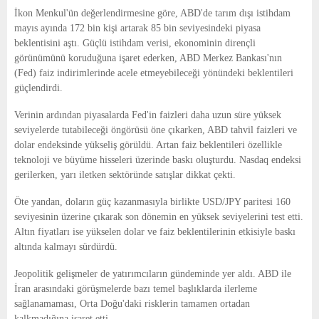
E
İkon Menkul'ün değerlendirmesine göre, ABD'de tarım dışı istihdam
mayıs ayında 172 bin kişi artarak 85 bin seviyesindeki piyasa
N
beklentisini aştı. Güçlü istihdam verisi, ekonominin dirençli
görünümünü koruduğuna işaret ederken, ABD Merkez Bankası'nın
(Fed) faiz indirimlerinde acele etmeyebileceği yönündeki beklentileri
U
güçlendirdi.
Verinin ardından piyasalarda Fed'in faizleri daha uzun süre yüksek
seviyelerde tutabileceği öngörüsü öne çıkarken, ABD tahvil faizleri ve
dolar endeksinde yükseliş görüldü. Artan faiz beklentileri özellikle
teknoloji ve büyüme hisseleri üzerinde baskı oluşturdu. Nasdaq endeksi
gerilerken, yarı iletken sektöründe satışlar dikkat çekti.
Öte yandan, doların güç kazanmasıyla birlikte USD/JPY paritesi 160
seviyesinin üzerine çıkarak son dönemin en yüksek seviyelerini test etti.
Altın fiyatları ise yükselen dolar ve faiz beklentilerinin etkisiyle baskı
altında kalmayı sürdürdü.
Jeopolitik gelişmeler de yatırımcıların gündeminde yer aldı. ABD ile
İran arasındaki görüşmelerde bazı temel başlıklarda ilerleme
sağlanamaması, Orta Doğu'daki risklerin tamamen ortadan
kalkmadığına işaret etti.