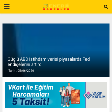
P
R
I
M
Güçlü ABD istihdam verisi piyasalarda Fed
A
endişelerini artırdı
Tarih : 05/06/2026
R
Y
M