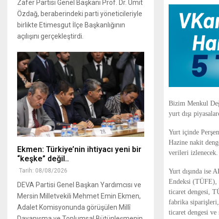
Zafer Partisi Genel Başkanı Prof. Dr. Ümit
Özdağ, beraberindeki parti yöneticileriyle
birlikte Etimesgut İlçe Başkanlığının
açılışını gerçekleştirdi.
Bizim Menkul Değe
yurt dışı piyasala
Yurt içinde Perşe
Hazine nakit denge
Ekmen: Türkiye’nin ihtiyacı yeni bir
verileri izlenecek.
“keşke” değil..
Tarih: 08/08/2026
Yurt dışında ise A
Endeksi (TÜFE), Ü
DEVA Partisi Genel Başkan Yardımcısı ve
ticaret dengesi, 
Mersin Milletvekili Mehmet Emin Ekmen,
fabrika siparişler
Adalet Komisyonunda görüşülen Millî
ticaret dengesi ve
Dayanışma ve Toplumsal Bütünleşmenin