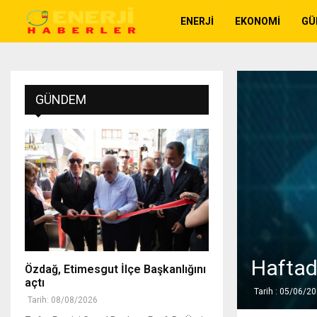
ENERJI
EKONOMI
GÜ
GÜNDEM
Haftad
Özdağ, Etimesgut İlçe Başkanlığını
açtı
Tarih : 05/06/2
Tarih: 08/08/2026