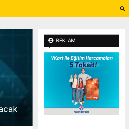
REKLAM
şacak