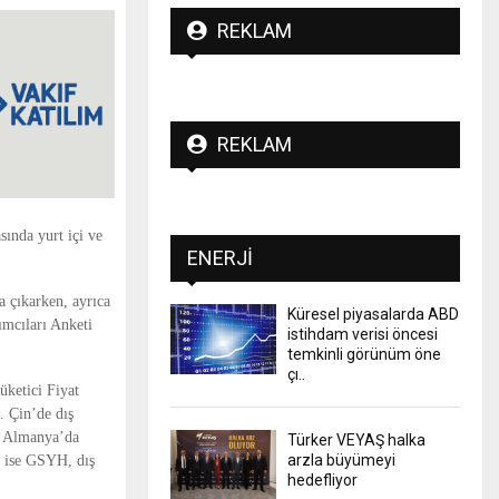
REKLAM
REKLAM
ında yurt içi ve
ENERJI
 çıkarken, ayrıca
Küresel piyasalarda ABD
ımcıları Anketi
istihdam verisi öncesi
temkinli görünüm öne
çı..
üketici Fiyat
. Çin’de dış
; Almanya’da
Türker VEYAŞ halka
arzla büyümeyi
de ise GSYH, dış
hedefliyor