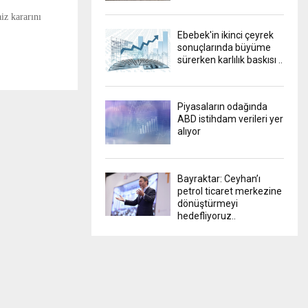
iz kararını
Ebebek'in ikinci çeyrek
sonuçlarında büyüme
sürerken karlılık baskısı ..
Piyasaların odağında
ABD istihdam verileri yer
alıyor
Bayraktar: Ceyhan’ı
petrol ticaret merkezine
dönüştürmeyi
hedefliyoruz..