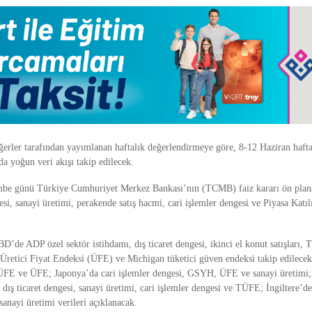
rler tarafından yayımlanan haftalık değerlendirmeye göre, 8-12 Haziran haftas
rda yoğun veri akışı takip edilecek.
mbe günü Türkiye Cumhuriyet Merkez Bankası’nın (TCMB) faiz kararı ön plana
si, sanayi üretimi, perakende satış hacmi, cari işlemler dengesi ve Piyasa Katıl
BD’de ADP özel sektör istihdamı, dış ticaret dengesi, ikinci el konut satışları, T
retici Fiyat Endeksi (ÜFE) ve Michigan tüketici güven endeksi takip edilecek
TÜFE ve ÜFE; Japonya’da cari işlemler dengesi, GSYH, ÜFE ve sanayi üretimi
i, dış ticaret dengesi, sanayi üretimi, cari işlemler dengesi ve TÜFE; İngiltere’
 sanayi üretimi verileri açıklanacak.