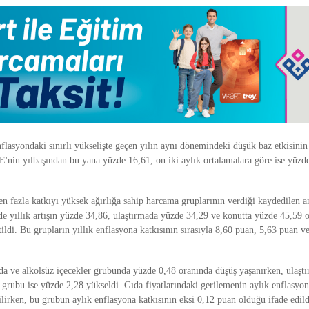
nflasyondaki sınırlı yükselişte geçen yılın aynı dönemindeki düşük baz etkisinin
E'nin yılbaşından bu yana yüzde 16,61, on iki aylık ortalamalara göre ise yüzde
en fazla katkıyı yüksek ağırlığa sahip harcama gruplarının verdiği kaydedilen a
de yıllık artışın yüzde 34,86, ulaştırmada yüzde 34,29 ve konutta yüzde 45,59 
rtildi. Bu grupların yıllık enflasyona katkısının sırasıyla 8,60 puan, 5,63 puan 
da ve alkolsüz içecekler grubunda yüzde 0,48 oranında düşüş yaşanırken, ulaştır
 grubu ise yüzde 2,28 yükseldi. Gıda fiyatlarındaki gerilemenin aylık enflasyo
tilirken, bu grubun aylık enflasyona katkısının eksi 0,12 puan olduğu ifade edild