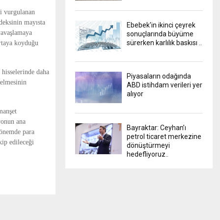
ği vurgulanan
ndeksinin mayısta
Ebebek'in ikinci çeyrek
 yavaşlamaya
sonuçlarında büyüme
sürerken karlılık baskısı ..
ortaya koyduğu
 hisselerinde daha
Piyasaların odağında
gelmesinin
ABD istihdam verileri yer
alıyor
manşet
syonun ana
Bayraktar: Ceyhan’ı
 dönemde para
petrol ticaret merkezine
kip edileceği
dönüştürmeyi
hedefliyoruz..