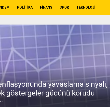
NDEM
POLITIKA
FINANS
SPOR
TEKNOLOJI
enflasyonunda yavaşlama sinyali,
ek göstergeler gücünü korudu
026