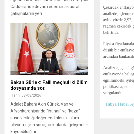
Caddesi’nde devam eden sıcak asfalt
Çekirdek enflasyo
çalışmalarını yeri..
analizde, işlenmem
aylık yüzde 2,92, 
rağmen çekirdek g
belirtildi.
Piyasa fiyatlamala
düşük bir enflasyo
ardından bankacılı
Analizde, genel g
enflasyonda belirg
eğilimindeki iyil
Bakan Gürlek: Faili meçhul iki ölüm
politikası açısınd
dosyasında sor..
vurgulandı.
Tarih: 08/08/2026
Adalet Bakanı Akın Gürlek, Van ve
Hibya Haber Aj
Afyonkarahisar’da “intihar” ve “kaza”
süsü verildiği değerlendirilen iki ölüm
olayına ilişkin soruşturmalarda gelişmeler
kaydedildiğini ..