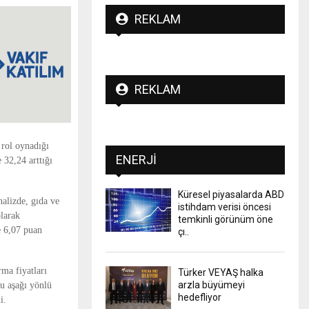
REKLAM
REKLAM
 rol oynadığı
ENERJI
 32,24 arttığı
Küresel piyasalarda ABD
nalizde, gıda ve
istihdam verisi öncesi
olarak
temkinli görünüm öne
ve 6,07 puan
çı..
ma fiyatları
Türker VEYAŞ halka
arzla büyümeyi
nu aşağı yönlü
hedefliyor
i.