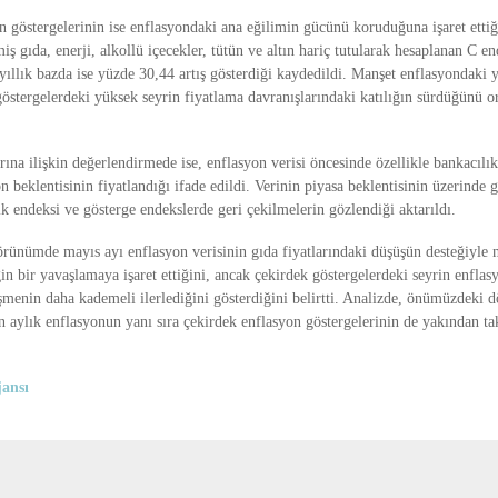
n göstergelerinin ise enflasyondaki ana eğilimin gücünü koruduğuna işaret etti
iş gıda, enerji, alkollü içecekler, tütün ve altın hariç tutularak hesaplanan C e
yıllık bazda ise yüzde 30,44 artış gösterdiği kaydedildi. Manşet enflasyondaki
östergelerdeki yüksek seyrin fiyatlama davranışlarındaki katılığın sürdüğünü 
rına ilişkin değerlendirmede ise, enflasyon verisi öncesinde özellikle bankacılık
n beklentisinin fiyatlandığı ifade edildi. Verinin piyasa beklentisinin üzerinde 
k endeksi ve gösterge endekslerde geri çekilmelerin gözlendiği aktarıldı.
örünümde mayıs ayı enflasyon verisinin gıda fiyatlarındaki düşüşün desteğiyle 
in bir yavaşlamaya işaret ettiğini, ancak çekirdek göstergelerdeki seyrin enfla
eşmenin daha kademeli ilerlediğini gösterdiğini belirtti. Analizde, önümüzdeki
an aylık enflasyonun yanı sıra çekirdek enflasyon göstergelerinin de yakından ta
ansı