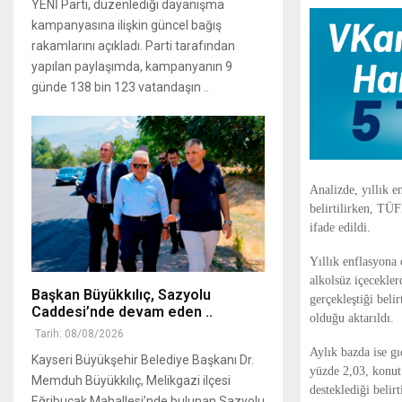
YENİ Parti, düzenlediği dayanışma
kampanyasına ilişkin güncel bağış
rakamlarını açıkladı. Parti tarafından
yapılan paylaşımda, kampanyanın 9
günde 138 bin 123 vatandaşın ..
Analizde, yıllık e
belirtilirken, TÜF
ifade edildi.
Yıllık enflasyona 
alkolsüz içecekler
Başkan Büyükkılıç, Sazyolu
gerçekleştiği beli
Caddesi’nde devam eden ..
olduğu aktarıldı.
Tarih: 08/08/2026
Aylık bazda ise gı
Kayseri Büyükşehir Belediye Başkanı Dr.
yüzde 2,03, konut
Memduh Büyükkılıç, Melikgazi ilçesi
desteklediği belir
Eğribucak Mahallesi’nde bulunan Sazyolu