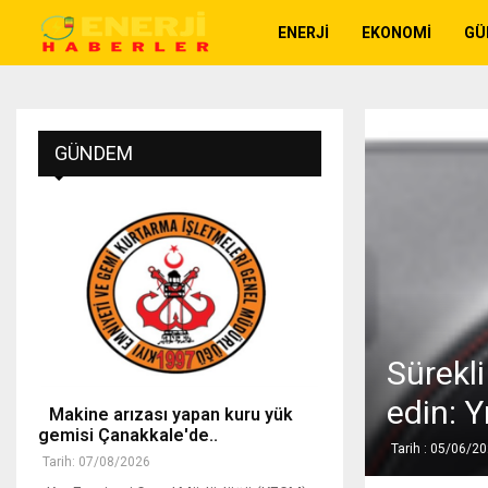
ENERJI
EKONOMI
GÜ
GÜNDEM
Sürekl
edin: 
Makine arızası yapan kuru yük
gemisi Çanakkale'de..
Tarih : 05/06/2
Tarih: 07/08/2026