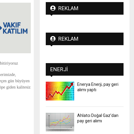
REKLAM
REKLAM
bitiriyoruz
ENERJI
lerimizde,
 geçen gün büyüyen
Enerya Enerji, pay geri
öpe giden kalitesiz
alımı yaptı
Ahlatcı Doğal Gaz’dan
pay geri alımı