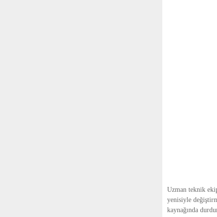
Uzman teknik ekipl
yenisiyle değişti
kaynağında durdu