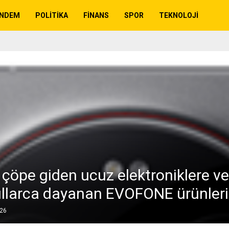
NDEM
POLITIKA
FINANS
SPOR
TEKNOLOJI
i çöpe giden ucuz elektroniklere v
Yıllarca dayanan EVOFONE ürünleri
026