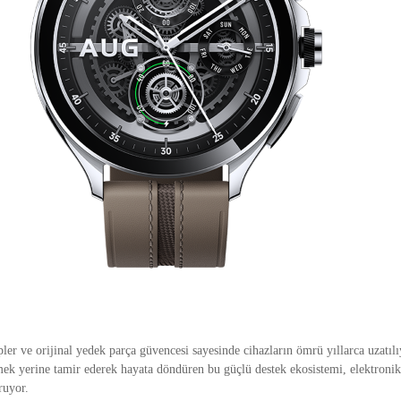
er ve orijinal yedek parça güvencesi sayesinde cihazların ömrü yıllarca uzatıl
rmek yerine tamir ederek hayata döndüren bu güçlü destek ekosistemi, elektroni
ruyor.