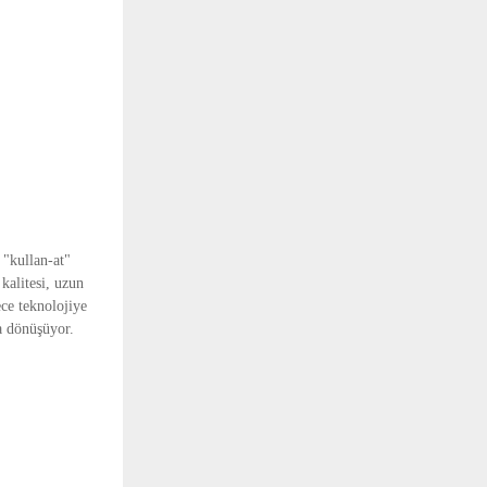
 "kullan-at"
kalitesi, uzun
ece teknolojiye
ma dönüşüyor.