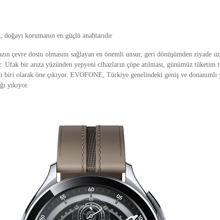
ik, doğayı korumanın en güçlü anahtarıdır
hazın çevre dostu olmasını sağlayan en önemli unsur, geri dönüşümden ziyade u
ir. Ufak bir arıza yüzünden yepyeni cihazların çöpe atılması, günümüz tüketim
n biri olarak öne çıkıyor. EVOFONE, Türkiye genelindeki geniş ve donanımlı ye
ğı yıkıyor.