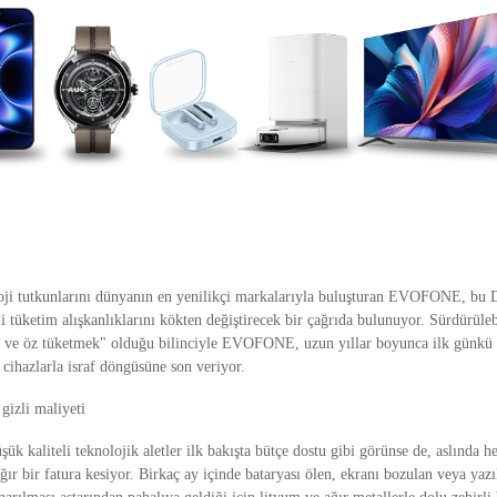
oji tutkunlarını dünyanın en yenilikçi markalarıyla buluşturan EVOFONE, bu
 tüketim alışkanlıklarını kökten değiştirecek bir çağrıda bulunuyor. Sürdürülebi
z ve öz tüketmek" olduğu bilinciyle EVOFONE, uzun yıllar boyunca ilk günkü
cihazlarla israf döngüsüne son veriyor.
gizli maliyeti
ük kaliteli teknolojik aletler ilk bakışta bütçe dostu gibi görünse de, aslında
ır bir fatura kesiyor. Birkaç ay içinde bataryası ölen, ekranı bozulan veya yazı