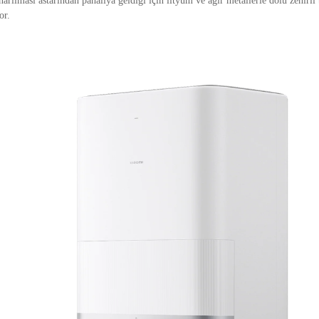
onarılması astarından pahalıya geldiği için lityum ve ağır metallerle dolu zehirli 
or.