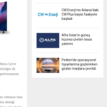
CW Enerji'nin Adana'daki
CW Plus bayisi faaliyete
başladı
Alfa Solar'ın güneş
hücresi üretim tesisi
yatırımı
Petkim’de operasyonel
 Dünya Çevre
toparlanma güçlenirken
gözler marjlara çevrildi..
lirliğin ilk
 performansını
 hem cebimize hem
lım desteği