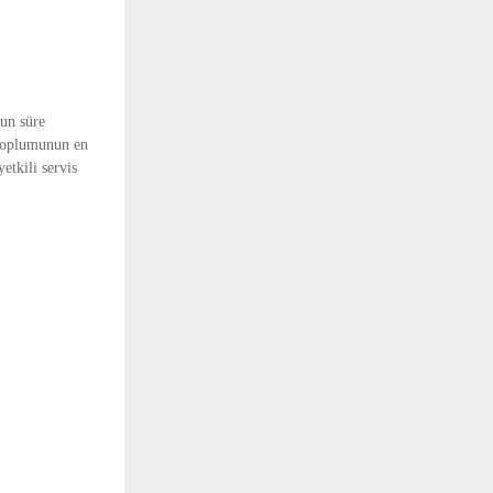
zun süre
 toplumunun en
tkili servis