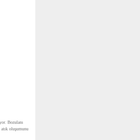
ıyor. Bozulanı
k atık oluşumunu