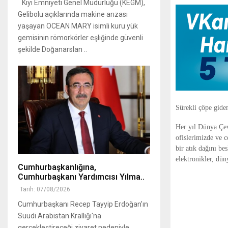
Kıyı Emniyeti Genel Müdürlüğü (KEGM),
Gelibolu açıklarında makine arızası
yaşayan OCEAN MARY isimli kuru yük
gemisinin römorkörler eşliğinde güvenli
şekilde Doğanarslan ..
Sürekli çöpe gide
Her yıl Dünya Çev
ofislerimizde ve c
bir atık dağını be
elektronikler, dün
Cumhurbaşkanlığına,
Cumhurbaşkanı Yardımcısı Yılma..
Tarih: 07/08/2026
Cumhurbaşkanı Recep Tayyip Erdoğan’ın
Suudi Arabistan Krallığı'na
gerçekleştireceği ziyaret nedeniyle