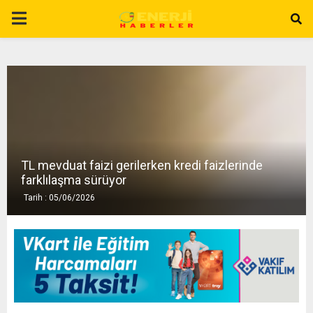
P
R
I
M
TL mevduat faizi gerilerken kredi faizlerinde
A
farklılaşma sürüyor
Tarih : 05/06/2026
R
Y
M