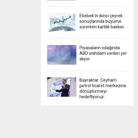
Ebebek'in ikinci çeyrek
sonuçlarında büyüme
sürerken karlılık baskısı ..
Piyasaların odağında
ABD istihdam verileri yer
alıyor
Bayraktar: Ceyhan’ı
petrol ticaret merkezine
dönüştürmeyi
hedefliyoruz..