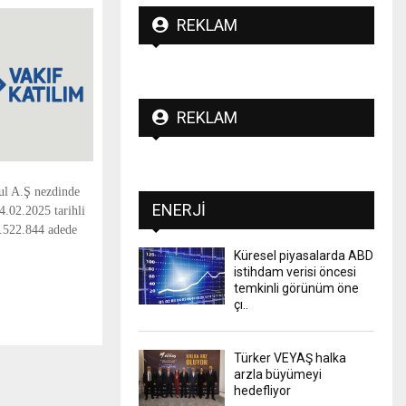
REKLAM
REKLAM
ul A.Ş nezdinde
ENERJI
4.02.2025 tarihli
4.522.844 adede
Küresel piyasalarda ABD
istihdam verisi öncesi
temkinli görünüm öne
çı..
Türker VEYAŞ halka
arzla büyümeyi
hedefliyor