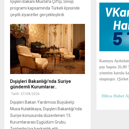
İçişleri Bakanı Mustafa Çiftçi, Sinop
programı kapsamında Türkeli ilçesinde
çeşitli ziyaretler gerçekleştirdi.
Kamuyu Aydınlatma
pay başına 26,80 T
yönetim kurulu ka
ulaşmıştır. (Şirke
Dışişleri Bakanlığı'nda Suriye
gündemli Kurumlarar..
Tarih: 07/08/2026
Hibya Haber Aj
Dışişleri Bakan Yardımcısı Büyükelçi
Musa Kulaklıkaya, Dışişleri Bakanlığı'nda
Suriye konusunda düzenlenen 15.
Kurumlararası Eşgüdüm Grubu
Toplantısı'na başkanlık etti...