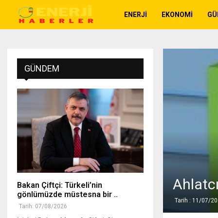
ENERJI
EKONOMI
GÜ
GÜNDEM
Ahlatcı
Bakan Çiftçi: Türkeli’nin
gönlümüzde müstesna bir ..
Tarih : 11/07/2
Tarih: 07/08/2026