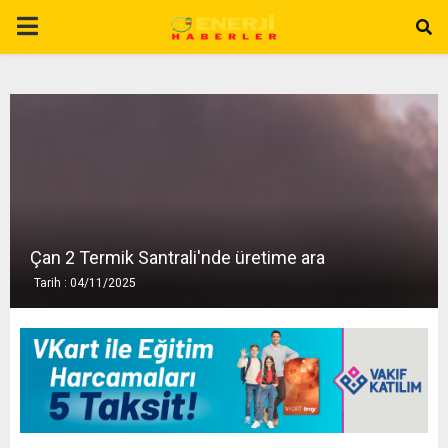
P
R
I
M
A
Çan 2 Termik Santrali'nde üretime ara
Tarih : 04/11/2025
R
Y
M