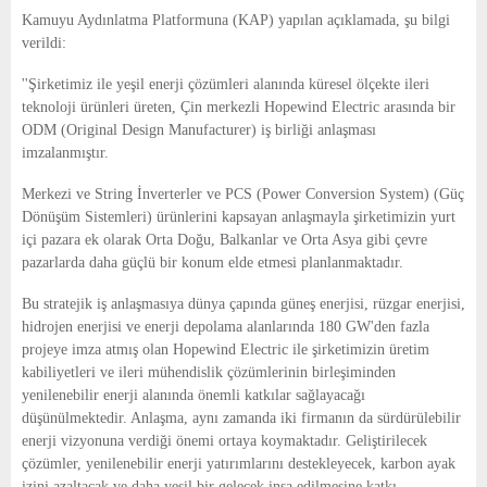
E
Kamuyu Aydınlatma Platformuna (KAP) yapılan açıklamada, şu bilgi
verildi:
N
''Şirketimiz ile yeşil enerji çözümleri alanında küresel ölçekte ileri
teknoloji ürünleri üreten, Çin merkezli Hopewind Electric arasında bir
U
ODM (Original Design Manufacturer) iş birliği anlaşması
imzalanmıştır.
Merkezi ve String İnverterler ve PCS (Power Conversion System) (Güç
Dönüşüm Sistemleri) ürünlerini kapsayan anlaşmayla şirketimizin yurt
içi pazara ek olarak Orta Doğu, Balkanlar ve Orta Asya gibi çevre
pazarlarda daha güçlü bir konum elde etmesi planlanmaktadır.
Bu stratejik iş anlaşmasıya dünya çapında güneş enerjisi, rüzgar enerjisi,
hidrojen enerjisi ve enerji depolama alanlarında 180 GW'den fazla
projeye imza atmış olan Hopewind Electric ile şirketimizin üretim
kabiliyetleri ve ileri mühendislik çözümlerinin birleşiminden
yenilenebilir enerji alanında önemli katkılar sağlayacağı
düşünülmektedir. Anlaşma, aynı zamanda iki firmanın da sürdürülebilir
enerji vizyonuna verdiği önemi ortaya koymaktadır. Geliştirilecek
çözümler, yenilenebilir enerji yatırımlarını destekleyecek, karbon ayak
izini azaltacak ve daha yeşil bir gelecek inşa edilmesine katkı