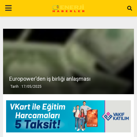
P
R
I
M
A
Europower'den iş birliği anlaşması
Tarih : 17/05/2025
R
Y
M